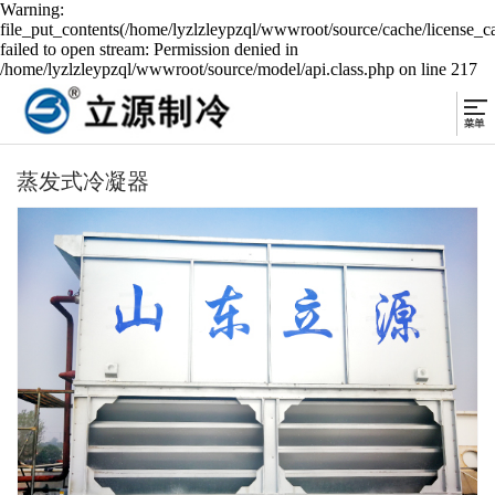
Warning:
file_put_contents(/home/lyzlzleypzql/wwwroot/source/cache/license_c
failed to open stream: Permission denied in
/home/lyzlzleypzql/wwwroot/source/model/api.class.php on line 217
蒸发式冷凝器