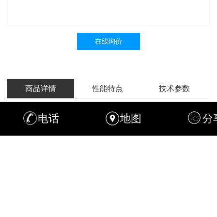
在线询价
商品详情
性能特点
技术参数
蒸发式冷凝器
电话
地图
分
EVAPORATIVE CONDENSER
工作原理
蒸发式冷凝器是制冷系统中的主要换热设备。它的作用
原理是:制冷系统中压缩机排出的过热高压制冷剂气体经过
基发式冷凝器中的冷凝排管，使高温气态的制冷剂与排管外
的喷淋水和空气进行热交换。即气态制冷剂由上口进入排管
后自上而下逐渐被冷凝为液态制冷剂。配套引风机的特强风